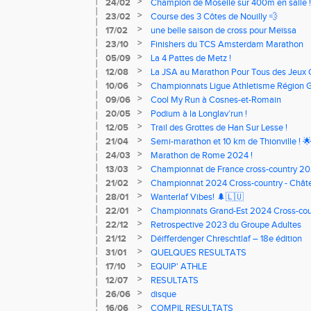
>
24/02
Champion de Moselle sur 400m en salle !
>
23/02
Course des 3 Côtes de Nouilly 💨
>
17/02
une belle saison de cross pour Meïssa
>
23/10
Finishers du TCS Amsterdam Marathon
>
05/09
La 4 Pattes de Metz !
>
12/08
La JSA au Marathon Pour Tous des Jeux 
>
10/06
Championnats Ligue Athletisme Région G
>
09/06
Cool My Run à Cosnes-et-Romain
>
20/05
Podium à la Longlav’run !
>
12/05
Trail des Grottes de Han Sur Lesse !
>
21/04
Semi-marathon et 10 km de Thionville ! 
>
24/03
Marathon de Rome 2024 !
>
13/03
Championnat de France cross-country 20
>
21/02
Championnat 2024 Cross-country - Châte
>
28/01
Wanterlaf Vibes! 🌲🇱🇺
>
22/01
Championnats Grand-Est 2024 Cross-coun
>
22/12
Retrospective 2023 du Groupe Adultes
>
21/12
Déifferdenger Chrëschtlaf – 18e édition
>
31/01
QUELQUES RESULTATS
>
17/10
EQUIP' ATHLE
>
12/07
RESULTATS
>
26/06
disque
>
16/06
COMPIL RESULTATS