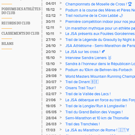
>
04/01
Championnats de Moselle de Cross ! 🏆
>
PODIUMS DES ATHLÈTES
15/12
Podium à la course des Mères et Pères N
DU CLUB
>
02/12
Trail nocturne de la Croix Labbé 🌙
>
30/11
Première compétition indoor pour nos jeu
RECORDS DU CLUB
>
12/11
Un marathon mythique pour un athlète pas
>
10/11
La JSA présents aux Foulées Gorcéennes 
CLASSEMENTS DU CLUB
>
27/10
Trail de la Légende du Graoully by Night 
BILANS
>
26/10
JSA Athlétisme - Semi-Marathon de Pari
>
20/10
La JSA sur les cross ! 🍂
>
15/10
Interview Sandra Lieners 🥇
>
13/10
Sandra à l’honneur dans le Républicain Lo
>
28/09
Podium au 10km de Behren-lès-Forbach
>
29/08
World Masters Mountain Running Champ
>
30/07
Trail de Dinant 🇧🇪
>
25/07
Oisans Trail Tour !
>
02/07
Trail de la Vallée des Lacs !
>
21/06
La JSA débarque en force au trail des Forg
>
19/05
Trail de la Longlav’Run à Longlaville !
>
05/05
Trail du Grand Ballon des Vosges !
>
28/04
Semi-Marathon et 10 km de Thionville
>
26/03
Trail des Tranchées !
>
17/03
La JSA au Marathon de Rome ! 🇮🇹🏅