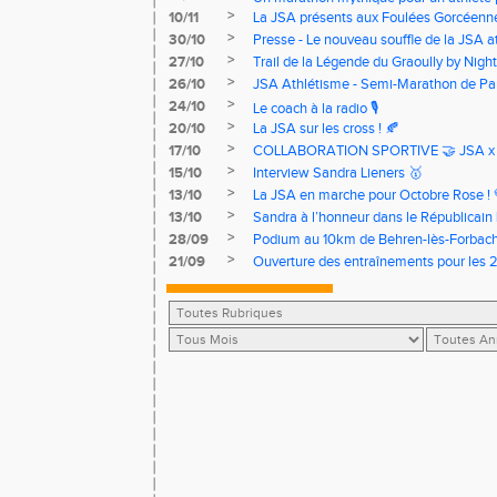
>
10/11
La JSA présents aux Foulées Gorcéenne
>
30/10
Presse - Le nouveau souffle de la JSA a
>
27/10
Trail de la Légende du Graoully by Nigh
>
26/10
JSA Athlétisme - Semi-Marathon de Pa
>
24/10
Le coach à la radio 🎙️
>
20/10
La JSA sur les cross ! 🍂
>
17/10
COLLABORATION SPORTIVE 🤝 JSA x
>
15/10
Interview Sandra Lieners 🥇
>
13/10
La JSA en marche pour Octobre Rose ! 
>
13/10
Sandra à l’honneur dans le Républicain 
>
28/09
Podium au 10km de Behren-lès-Forbac
>
21/09
Ouverture des entraînements pour les 