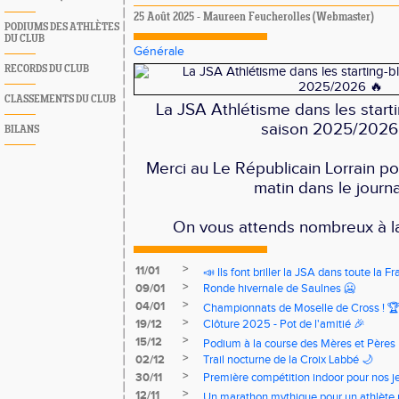
25 Août 2025 - Maureen Feucherolles (Webmaster)
PODIUMS DES ATHLÈTES
DU CLUB
Générale
RECORDS DU CLUB
CLASSEMENTS DU CLUB
La JSA Athlétisme dans les start
saison 2025/2026
BILANS
Merci au Le Républicain Lorrain pou
matin dans le journa
On vous attends nombreux à la
>
11/01
📣 Ils font briller la JSA dans toute la Fr
>
09/01
Ronde hivernale de Saulnes 🥶
>
04/01
Championnats de Moselle de Cross ! 
>
19/12
Clôture 2025 - Pot de l'amitié 🎉
>
15/12
Podium à la course des Mères et Pères
>
02/12
Trail nocturne de la Croix Labbé 🌙
>
30/11
Première compétition indoor pour nos j
>
12/11
Un marathon mythique pour un athlète p